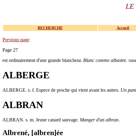
LE
RECHERCHE
Accueil
Previous page
Page 27
est ordinairement d'une grande blancheur.
Blanc comme albastre. vase
ALBERGE
ALBERGE
. s. f. Espece de pesche qui vient avant les autres.
Un pani
ALBRAN
ALBRAN
. s. m. Jeune canard sauvage.
Manger d'un albran
.
Albrené, [albren]ée