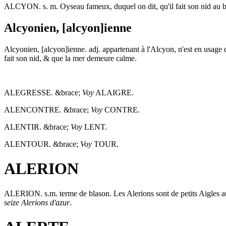
ALCYON
. s. m. Oyseau fameux, duquel on dit, qu'il fait son nid au
Alcyonien, [alcyon]ienne
Alcyonien, [alcyon]ienne
. adj. appartenant à l'Alcyon, n'est en usage
fait son nid, & que la mer demeure calme.
ALEGRESSE.
&brace;
Voy
ALAIGRE.
ALENCONTRE.
&brace;
Voy
CONTRE.
ALENTIR.
&brace;
Voy
LENT.
ALENTOUR.
&brace;
Voy
TOUR.
ALERION
ALERION
. s.m. terme de blason. Les Alerions sont de petits Aigles au
seize Alerions d'azur
.