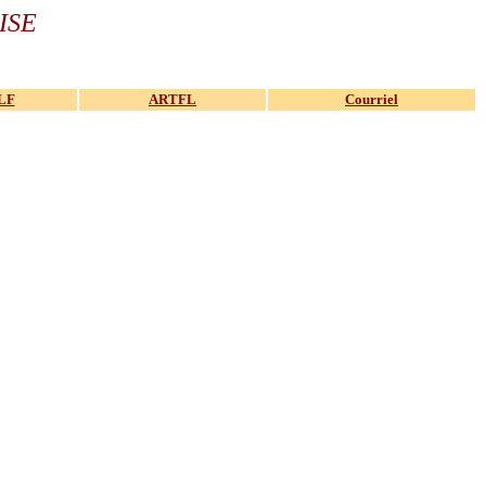
ISE
LF
ARTFL
Courriel