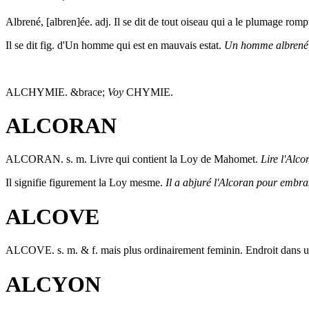
Albrené, [albren]ée
. adj. Il se dit de tout oiseau qui a le plumage rom
Il se dit fig. d'Un homme qui est en mauvais estat.
Un homme albrené, 
ALCHYMIE.
&brace;
Voy
CHYMIE.
ALCORAN
ALCORAN
. s. m. Livre qui contient la Loy de Mahomet.
Lire l'Alco
Il signifie figurement la Loy mesme.
Il a abjuré l'Alcoran pour embra
ALCOVE
ALCOVE
. s. m. & f. mais plus ordinairement feminin. Endroit dans u
ALCYON