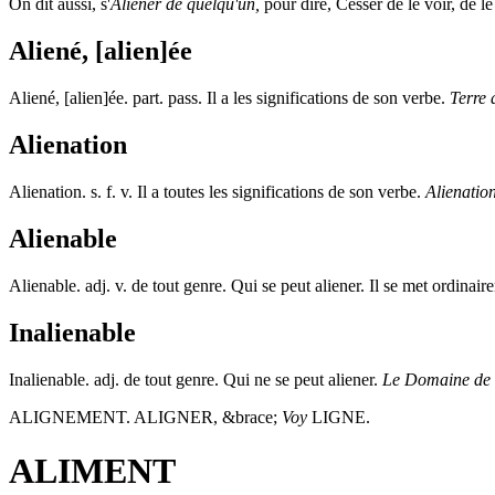
On dit aussi, s'
Aliener de quelqu'un,
pour dire, Cesser de le voir, de le
Aliené, [alien]ée
Aliené, [alien]ée
. part. pass. Il a les significations de son verbe.
Terre a
Alienation
Alienation
. s. f. v. Il a toutes les significations de son verbe.
Alienation
Alienable
Alienable
. adj. v. de tout genre. Qui se peut aliener. Il se met ordinai
Inalienable
Inalienable
. adj. de tout genre. Qui ne se peut aliener.
Le Domaine de l
ALIGNEMENT.
ALIGNER,
&brace;
Voy
LIGNE.
ALIMENT