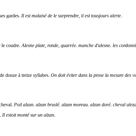
 ses gardes.
Il est malaisé de le surprendre, il est tousjours alerte
.
r le coudre.
Alesne plate, ronde, quarrée. manche d'alesne. les cordonnie
 de douze à treize syllabes.
On doit éviter dans la prose la mesure des v
 cheval.
Poil alzan. alzan bruslé. alzan moreau. alzan doré. cheval alez
n.
Il estoit monté sur un alzan
.