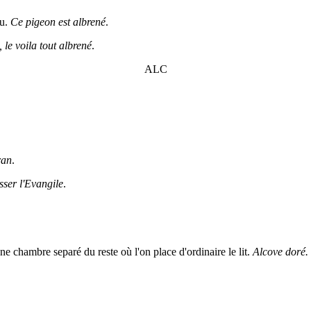
pu.
Ce pigeon est albrené
.
le voila tout albrené
.
ALC
ran
.
sser l'Evangile
.
ne chambre separé du reste où l'on place d'ordinaire le lit.
Alcove doré. 