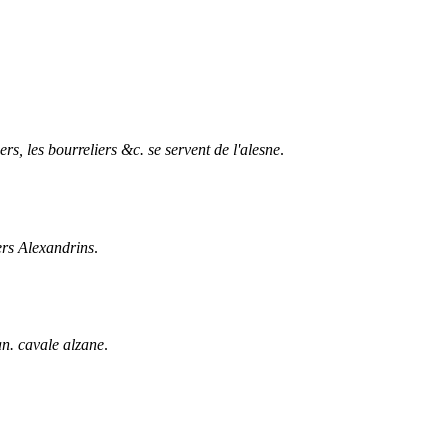
rs, les bourreliers &c. se servent de l'alesne
.
ers Alexandrins
.
an. cavale alzane
.