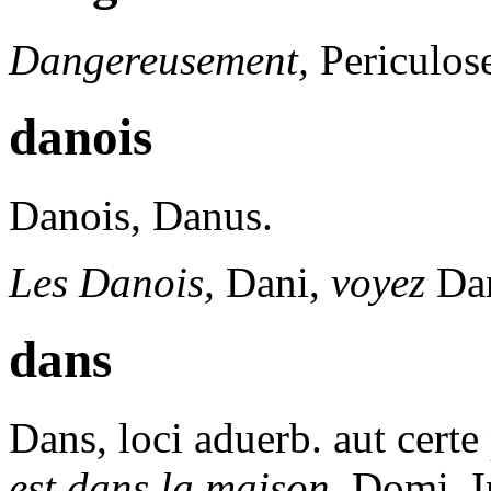
Dangereusement,
Periculos
danois
Danois,
Danus.
Les Danois,
Dani,
voyez
Dan
dans
Dans,
loci aduerb. aut certe
est dans la maison,
Domi, I