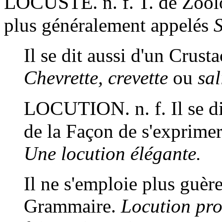
LOCUSTE.
n. f.
T. de Zool
plus généralement appelés
S
Il se dit aussi d'un Cru
Chevrette, crevette
ou
sal
LOCUTION.
n. f.
Il se d
de la Façon de s'exprime
Une locution élégante.
Il ne s'emploie plus guèr
Grammaire.
Locution pro