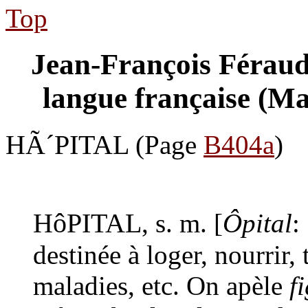
Top
Jean-François Féraud:
langue française (Ma
HÃ´PITAL
(Page
B404a
)
HôPITAL
, s. m. [
Ôpital
:
destinée à loger, nourrir, 
maladies, etc. On apèle
f