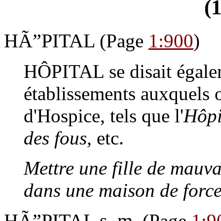
(
HÃ”PITAL
(Page
1:900
)
HÔPITAL
se disait égale
établissements auxquels 
d'Hospice, tels que l'
Hôpi
des fous,
etc.
Mettre une fille de mauvai
dans une maison de force
HÃ”PITAL s. m.
(Page
1:9