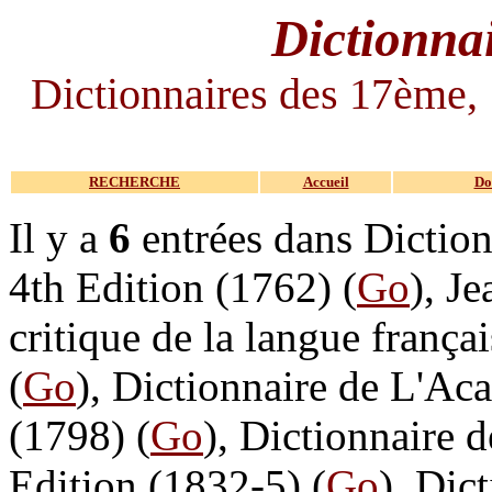
Dictionnai
Dictionnaires des 17ème,
RECHERCHE
Accueil
Do
Il y a
6
entrées dans Diction
4th Edition (1762) (
Go
), J
critique de la langue franç
(
Go
), Dictionnaire de L'Ac
(1798) (
Go
), Dictionnaire 
Edition (1832-5) (
Go
), Dic