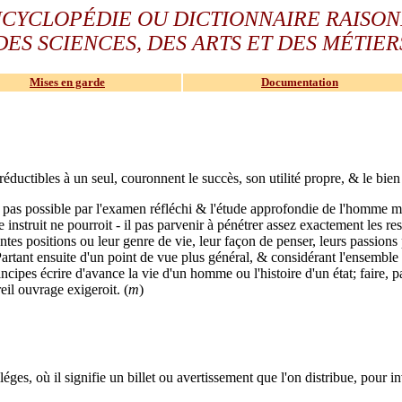
NCYCLOPÉDIE OU
DICTIONNAIRE RAISO
DES SCIENCES, DES ARTS ET DES MÉTIER
Mises en garde
Documentation
réductibles à un seul, couronnent le succès, son utilité propre, & le bien
il pas possible par l'examen réfléchi & l'étude approfondie de l'homme m
nstruit ne pourroit - il pas parvenir à pénétrer assez exactement les r
entes positions ou leur genre de vie, leur façon de penser, leurs passions 
s? Partant ensuite d'un point de vue plus général, & considérant l'ensem
incipes écrire d'avance la vie d'un homme ou l'histoire d'un état; faire, 
eil ouvrage exigeroit. (
m
)
léges, où il signifie un billet ou avertissement que l'on distribue, pour