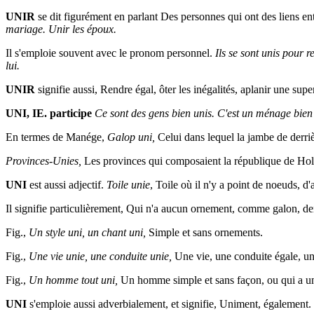
UNIR
se dit figurément en parlant Des personnes qui ont des liens ent
mariage. Unir les époux.
Il s'emploie souvent avec le pronom personnel.
Ils se sont unis pour 
lui.
UNIR
signifie aussi, Rendre égal, ôter les inégalités, aplanir une supe
UNI, IE. participe
Ce sont des gens bien unis. C'est un ménage bien 
En termes de Manége,
Galop uni,
Celui dans lequel la jambe de derri
Provinces-Unies,
Les provinces qui composaient la république de Ho
UNI
est aussi adjectif.
Toile unie
, Toile où il n'y a point de noeuds, d'
Il signifie particulièrement, Qui n'a aucun ornement, comme galon, dent
Fig.,
Un style uni, un chant uni,
Simple et sans ornements.
Fig.,
Une vie unie, une conduite unie,
Une vie, une conduite égale, u
Fig.,
Un homme tout uni,
Un homme simple et sans façon, ou qui a un
UNI
s'emploie aussi adverbialement, et signifie, Uniment, également.