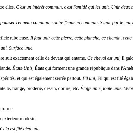
re elles.
C'est un intérêt commun, c'est l'amitié qui les unit. Unir deu
repousser l'ennemi commun, contre l'ennemi commun. S'unir par le mariage
rficie raboteuse.
Il faut unir cette pierre, cette planche, ce chemin, cette 
uni. Surface unie.
ère suit exactement celle de devant qui entame.
Ce cheval est uni,
Il gal
llande.
États-Unis,
États qui forment une grande république dans l'Amér
aspérités, et qui est également serrée partout.
Fil uni,
Fil qui est filé éga
elle, frange, broderie, dessin, dorure, etc.
Étoffe unie, toute unie. Velou
niforme.
 extérieur modeste.
Cela est filé bien uni.