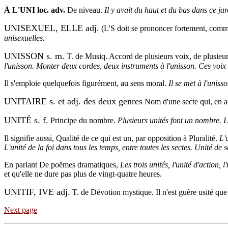
À L'UNI loc. adv.
De niveau.
Il y avait du haut et du bas dans ce jar
UNISEXUEL, ELLE adj.
(L'S doit se prononcer fortement, com
unisexuelles.
UNISSON s. m.
T. de Musiq. Accord de plusieurs voix, de plusieur
l'unisson. Monter deux cordes, deux instruments à l'unisson. Ces voix 
Il s'emploie quelquefois figurément, au sens moral.
Il se met à l'uniss
UNITAIRE s. et adj. des deux genres
Nom d'une secte qui, en ad
UNITÉ s. f.
Principe du nombre.
Plusieurs unités font un nombre. 
Il signifie aussi, Qualité de ce qui est un, par opposition à Pluralité.
L'
L'unité de la foi dans tous les temps, entre toutes les sectes. Unité de 
En parlant De poëmes dramatiques,
Les trois unités, l'unité d'action, l
et qu'elle ne dure pas plus de vingt-quatre heures.
UNITIF, IVE adj.
T. de Dévotion mystique. Il n'est guère usité que
Next page