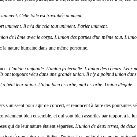
lé uniment. Cette toile est travaillée uniment.
 fort uniment. Il m'a dit cela tout uniment. Parler uniment.
nion de l'âme avec le corps. L'union des parties d'un même tout. L'unio
c la nature humaine dans une même personne.
ence.
L'union conjugale. L'union fraternelle. L'union des coeurs. Leur m
. Ils ont toujours vécu dans une grande union. Il n'y a point d'union dan
l a béni leur union. Union bien assortie, mal assortie. Union illégale.
rs s'unissent pour agir de concert, et renoncent à faire des poursuites 
onviennent bien ensemble, et qui sont bien assorties par rapport à la lu
ses qui de leur nature étaient séparées.
L'union de deux terres, de deux 
e terre à une autre, etc.
Bulles d'union,
Les bulles du pape qui unissent