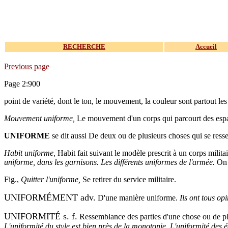
RECHERCHE
Accueil
Previous page
Page 2:900
point de variété, dont le ton, le mouvement, la couleur sont partout l
Mouvement uniforme,
Le mouvement d'un corps qui parcourt des esp
UNIFORME
se dit aussi De deux ou de plusieurs choses qui se ress
Habit uniforme,
Habit fait suivant le modèle prescrit à un corps milita
uniforme, dans les garnisons. Les différents uniformes de l'armée.
On 
Fig.,
Quitter l'uniforme,
Se retirer du service militaire.
UNIFORMÉMENT adv.
D'une manière uniforme.
Ils ont tous op
UNIFORMITÉ s. f.
Ressemblance des parties d'une chose ou de plu
L'uniformité du style est bien près de la monotonie. L'uniformité des éd