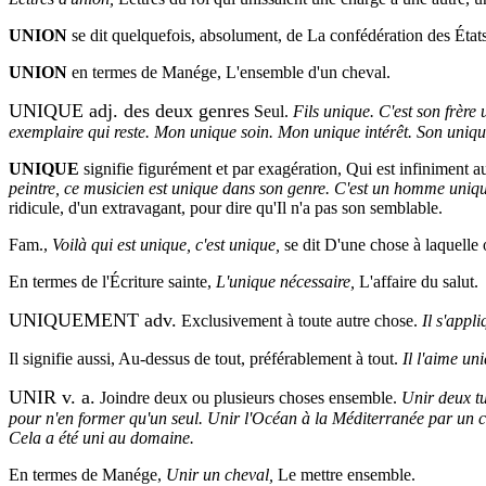
UNION
se dit quelquefois, absolument, de La confédération des Éta
UNION
en termes de Manége, L'ensemble d'un cheval.
UNIQUE adj. des deux genres
Seul.
Fils unique. C'est son frère 
exemplaire qui reste. Mon unique soin. Mon unique intérêt. Son unique
UNIQUE
signifie figurément et par exagération, Qui est infiniment a
peintre, ce musicien est unique dans son genre. C'est un homme uniqu
ridicule, d'un extravagant, pour dire qu'Il n'a pas son semblable.
Fam.,
Voilà qui est unique, c'est unique,
se dit D'une chose à laquelle 
En termes de l'Écriture sainte,
L'unique nécessaire,
L'affaire du salut.
UNIQUEMENT adv.
Exclusivement à toute autre chose.
Il s'appl
Il signifie aussi, Au-dessus de tout, préférablement à tout.
Il l'aime un
UNIR v. a.
Joindre deux ou plusieurs choses ensemble.
Unir deux tu
pour n'en former qu'un seul. Unir l'Océan à la Méditerranée par un can
Cela a été uni au domaine.
En termes de Manége,
Unir un cheval,
Le mettre ensemble.