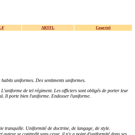
LF
ARTFL
Courriel
 habits uniformes. Des sentiments uniformes.
L'uniforme de tel régiment. Les officiers sont obligés de porter leur
al.
Il porte bien l'uniforme. Endosser l'uniforme.
ie tranquille. Uniformité de doctrine, de langage, de style.
t auteur se contredit sans cesse, il n'y a point d'uniformité dans ses