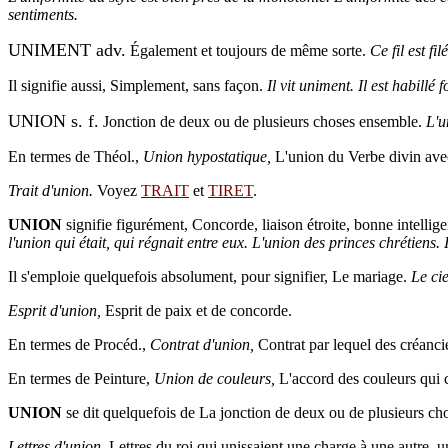
sentiments.
UNIMENT adv.
Également et toujours de même sorte.
Ce fil est fi
Il signifie aussi, Simplement, sans façon.
Il vit uniment. Il est habillé
UNION s. f.
Jonction de deux ou de plusieurs choses ensemble.
L'u
En termes de Théol.,
Union hypostatique,
L'union du Verbe divin ave
Trait d'union.
Voyez
TRAIT
et
TIRET
.
UNION
signifie figurément, Concorde, liaison étroite, bonne intellig
l'union qui était, qui régnait entre eux. L'union des princes chrétiens
Il s'emploie quelquefois absolument, pour signifier, Le mariage.
Le cie
Esprit d'union,
Esprit de paix et de concorde.
En termes de Procéd.,
Contrat d'union,
Contrat par lequel des créancie
En termes de Peinture,
Union de couleurs,
L'accord des couleurs qui c
UNION
se dit quelquefois de La jonction de deux ou de plusieurs cho
Lettres d'union,
Lettres du roi qui unissaient une charge à une autre, un