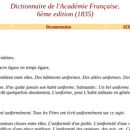
Dictionnaire de l'Académie Française,
6ème edition (1835)
Documentation
ATI
es mêmes.
aces égaux en temps égaux.
emblent entre elles.
Des bâtiments uniformes. Des allées uniformes. Des
ire.
Il'ne quitte jamais son habit uniforme.
Substantiv.:
Un bel uniforme. 
dit quelquefois absolument,
L'uniforme,
pour L'habit militaire en génér
iné uniformément. Tous les Pères ont écrit uniformément sur ce sujet.
sieurs choses entre elles.
L'uniformité d'un jardin. L'uniformité d'une v
ifices d'une place publique. L'uniformité des opinions, des avis, etc. Ce