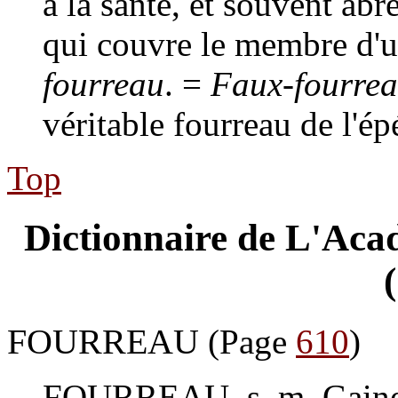
à la santé, et souvent
abrè
qui couvre le membre d'u
fourreau
. =
Faux-fourre
véritable fourreau de l'épé
Top
Dictionnaire de L'Acad
FOURREAU
(Page
610
)
FOURREAU
. s. m. Gain