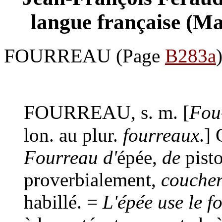
langue française (Ma
FOURREAU
(Page
B283a
FOURREAU
, s. m. [
Fou
lon. au plur.
fourreaux
.] 
Fourreau d'
épée,
de
pisto
proverbialement,
coucher
habillé. =
L'épée use le f