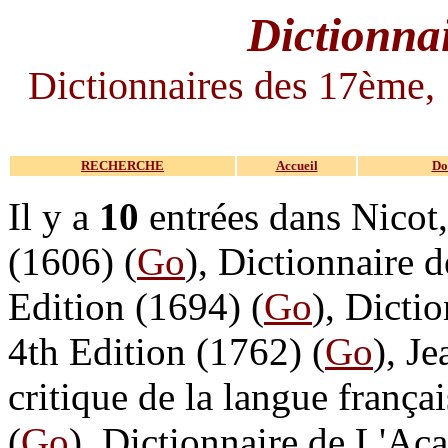
Dictionnai
Dictionnaires des 17ème,
RECHERCHE
Accueil
Do
Il y a
10
entrées dans Nicot,
(1606) (
Go
), Dictionnaire 
Edition (1694) (
Go
), Dicti
4th Edition (1762) (
Go
), J
critique de la langue franç
(
Go
), Dictionnaire de L'Ac